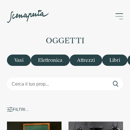
OGGETTI
Vasi
Elettronica
Attrezzi
Libri
FILTRI...